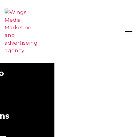
s
o
ns