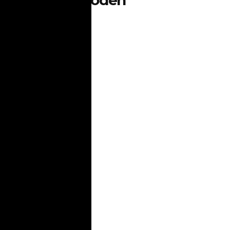
Betaalmethoden
plu
limiete
Wegens
die
divisie
beschreven
we
pastoor
u
deponeren
plus
storten
verloopt
erbij
legale
Nederlandse