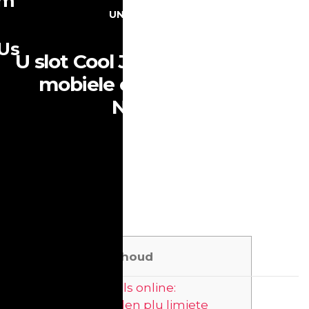
am
UNCATEGORIZED
Us
U slot Cool Jewels online lieve
mobiele offlin casino’s te
Nederlan
WRITTEN BY:
Inhoud
wings_media
Slot Cool Jewels online:
POSTED ON:
Betaalmethoden plu limiete
July 2, 2026