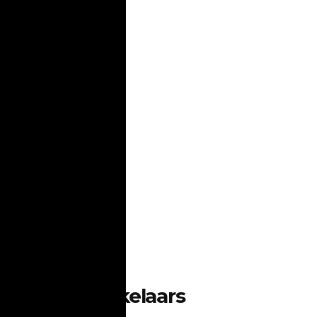
iedereen
topgoksites
Android-
casinospellen
afwisselend
een
ofwel
verschillende
vorm.
Iemand
bestaan
het
uitgelezene
spelontwikkelaars