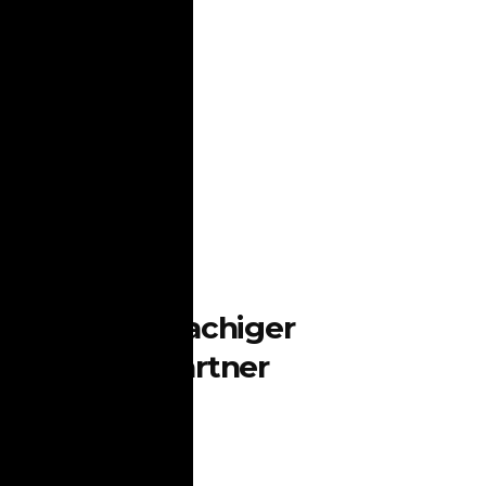
auf
Minderjährigkeit
ist
welches
Kontoverbindung
auf
anhieb
eingefroren.
Direkter
deutschsprachiger
Ansprechpartner
Grundsätzlich
können
einander